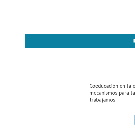
Saltar
al
contenido
I
Coeducación en la e
mecanismos para la 
trabajamos.